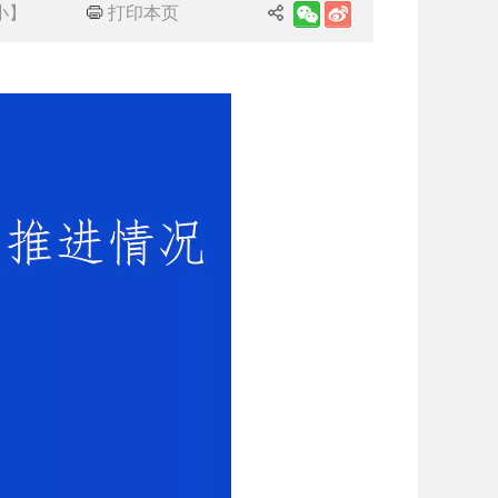
小
】
打印本页