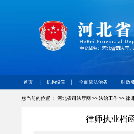
首页
机构设置
全面依法治省
时政
您当前的位置 ：
河北省司法厅网
>>
法治工作
>>
律
律师执业档函接