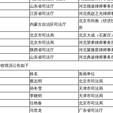
山东省司法厅
河北领途律师事务
江苏省司法厅
河北燕赵之光律师
北京市尚衡（经济
内蒙古自治区司法厅
所
北京市司法局
北京大成（石家庄
北京市司法局
河北荣聿律师事务
陕西省司法厅
河北紫微星律师事
山东省司法厅
河北典途律师事务
函接收情况公告如下
姓名
发函单位
蔡志明
北京市司法局
孙冬雪
天津市司法局
李晓明
天津市司法局
任艳春
北京市司法局
马世龙
广东省司法厅