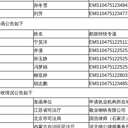
孙冬雪
EMS10475123494
刘芳
EMS10475123477
案发函公告如下
姓名
邮政特快专递
宁昊洋
EMS10475122511
井漫
EMS10475122525
孙玉静
EMS10475122525
冯梦娟
EMS10475122525
柳亚婷
EMS10475122803
胡志鹏
EMS10475123485
案接收情况公告如下
发函单位
申请执业机构所在
江苏省司法厅
敬业钢铁有限公司
北京市司法局
国浩律师（石家庄
内蒙古自治区司法厅
河北德公律师事务