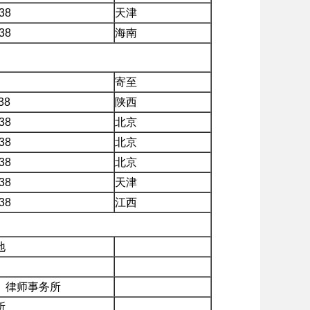
38
天津
38
海南
寄至
38
陕西
38
北京
38
北京
38
北京
38
天津
38
江西
地
）律师事务所
所