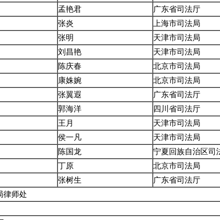
孟艳君
广东省司法厅
张炎
上海市司法局
张明
天津市司法局
刘昌艳
天津市司法局
陈庆春
北京市司法局
康姝婉
北京市司法局
张翼遐
广东省司法厅
郭海洋
四川省司法厅
王月
天津市司法局
侯一凡
天津市司法局
陈国龙
宁夏回族自治区司
丁原
北京市司法局
张树生
广东省司法厅
局律师处