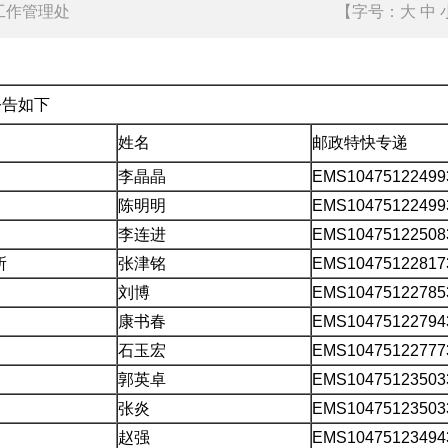
工作管理处
2026-05-29
厅律师工作管理处
【字号：
大
中
公告如下
姓名
邮政特快专递
李晶晶
EMS10475122499
陈明明
EMS10475122499
李连进
EMS10475122508
所
张津铭
EMS10475122817
刘博
EMS10475122785
康书春
EMS10475122794
石玉宏
EMS10475122777
郭英卓
EMS10475123503
张炎
EMS10475123503
赵强
EMS10475123494