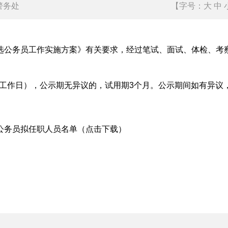
警务处
2026-05-25
厅人事警务处
【字号：
大
中
公务员工作实施方案》有关要求，经过笔试、面试、体检、考察等
。
5个工作日），公示期无异议的，试用期3个月。公示期间如有异
选公务员拟任职人员名单（点击下载）