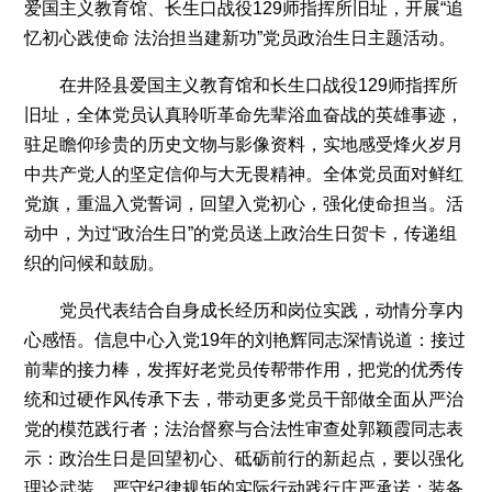
爱国主义教育馆、长生口战役129师指挥所旧址，开展“追
关党
忆初心践使命 法治担当建新功”党员政治生日主题活动。
委
在井陉县爱国主义教育馆和长生口战役129师指挥所
旧址，全体党员认真聆听革命先辈浴血奋战的英雄事迹，
驻足瞻仰珍贵的历史文物与影像资料，实地感受烽火岁月
中共产党人的坚定信仰与大无畏精神。全体党员面对鲜红
党旗，重温入党誓词，回望入党初心，强化使命担当。活
动中，为过“政治生日”的党员送上政治生日贺卡，传递组
织的问候和鼓励。
党员代表结合自身成长经历和岗位实践，动情分享内
心感悟。信息中心入党19年的刘艳辉同志深情说道：接过
前辈的接力棒，发挥好老党员传帮带作用，把党的优秀传
统和过硬作风传承下去，带动更多党员干部做全面从严治
党的模范践行者；法治督察与合法性审查处郭颖霞同志表
示：政治生日是回望初心、砥砺前行的新起点，要以强化
理论武装、严守纪律规矩的实际行动践行庄严承诺；装备